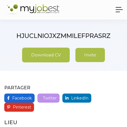
HJUCLNIOJXZMMILEFPRASRZ
Download CV
Invite
PARTAGER
Facebook
Twitter
LinkedIn
Pinterest
LIEU