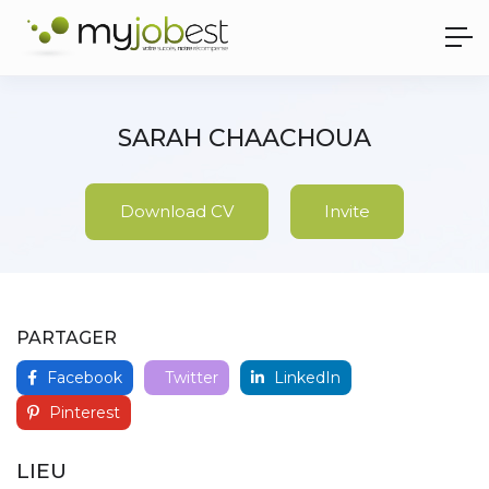
SARAH CHAACHOUA
Download CV
Invite
PARTAGER
Facebook
Twitter
LinkedIn
Pinterest
LIEU