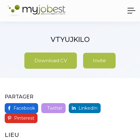
VTYUJKILO
Download CV
Invite
PARTAGER
Facebook
Twitter
LinkedIn
Pinterest
LIEU